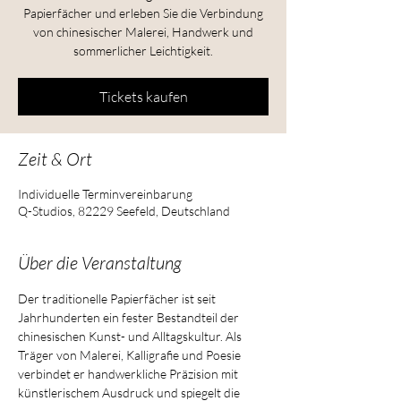
Papierfächer und erleben Sie die Verbindung
von chinesischer Malerei, Handwerk und
sommerlicher Leichtigkeit.
Tickets kaufen
Zeit & Ort
Individuelle Terminvereinbarung
Q-Studios, 82229 Seefeld, Deutschland
Über die Veranstaltung
Der traditionelle Papierfächer ist seit 
Jahrhunderten ein fester Bestandteil der 
chinesischen Kunst- und Alltagskultur. Als 
Träger von Malerei, Kalligrafie und Poesie 
verbindet er handwerkliche Präzision mit 
künstlerischem Ausdruck und spiegelt die 